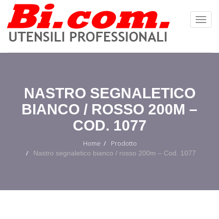
Toggl
Navig
:
NASTRO SEGNALETICO
BIANCO / ROSSO 200M –
COD. 1077
Home
Prodotto
Nastro segnaletico bianco / rosso 200m – Cod. 1077