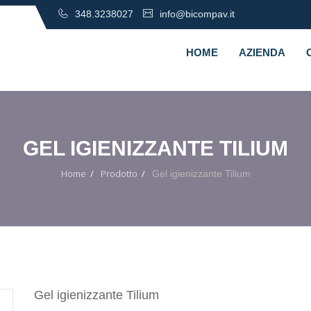
348.3238027
info@bicompav.it
HOME
AZIENDA
GEL IGIENIZZANTE TILIUM
Home
Prodotto
Gel igienizzante Tilium
Gel igienizzante Tilium