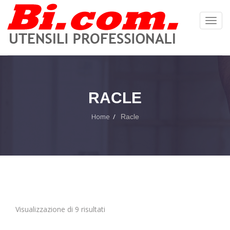
Toggl
Navig
:
RACLE
Home
Racle
Visualizzazione di 9 risultati