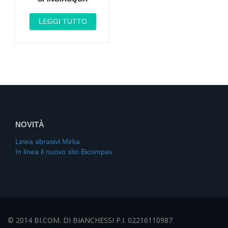
LEGGI TUTTO
NOVITÀ
Linea abrasivi Mirka
In linea il nuovo sito Bicompav
© 2014 BI.COM. DI BIANCHESSI P.I. 02216110987