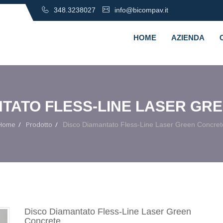
348.3238027
info@bicompav.it
HOME
AZIENDA
NTATO FLESS-LINE LASER GR
Home
Prodotto
Disco Diamantato Fless-Line Laser Green Concret
Disco Diamantato Fless-Line Laser Green
Concrete