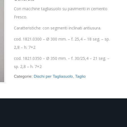
Con macchine tagliasuolo su pavimenti in cemento
Fresco.
Caratteristiche: con segmenti inclinati antiusura.
cod. 1821.0300 – Ø 300 mm. – f. 25,4 – 18 seg. – sp.
2,8 – h. 7+2
cod. 1821.0350 – Ø 350 mm. – f. 30/25,4 – 21 seg. –
sp. 2,8 – h. 7+2
Categorie:
Dischi per Tagliasuolo
,
Taglio