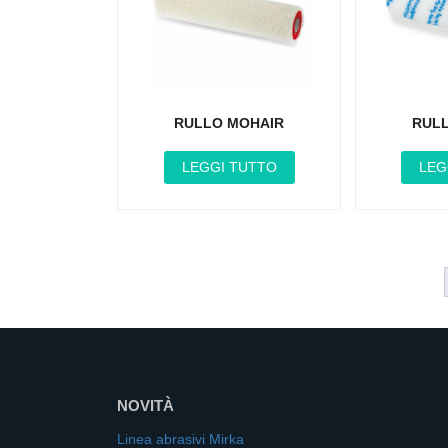
RULLO MOHAIR
RUL
LEGGI TUTTO
LEG
NOVITÀ
Linea abrasivi Mirka