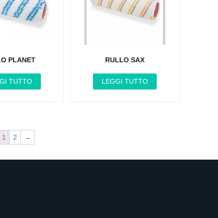
LO PLANET
RULLO SAX
GI TUTTO
LEGGI TUTTO
1
2
→