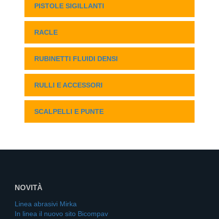
PISTOLE SIGILLANTI
RACLE
RUBINETTI FLUIDI DENSI
RULLI E ACCESSORI
SCALPELLI E PUNTE
NOVITÀ
Linea abrasivi Mirka
In linea il nuovo sito Bicompav