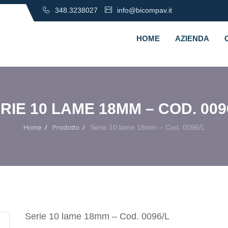
348.3238027
info@bicompav.it
HOME
AZIENDA
RIE 10 LAME 18MM – COD. 009
Home
Prodotto
Serie 10 lame 18mm – Cod. 0096/L
Serie 10 lame 18mm – Cod. 0096/L