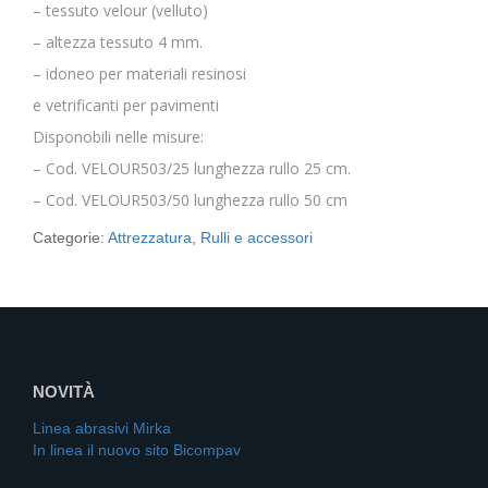
– tessuto velour (velluto)
– altezza tessuto 4 mm.
– idoneo per materiali resinosi
e vetrificanti per pavimenti
Disponobili nelle misure:
– Cod. VELOUR503/25 lunghezza rullo 25 cm.
– Cod. VELOUR503/50 lunghezza rullo 50 cm
Categorie:
Attrezzatura
,
Rulli e accessori
NOVITÀ
Linea abrasivi Mirka
In linea il nuovo sito Bicompav