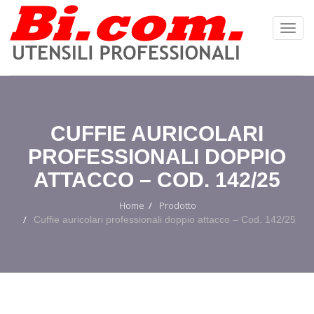
Toggl
Navig
:
CUFFIE AURICOLARI
PROFESSIONALI DOPPIO
ATTACCO – COD. 142/25
Home
Prodotto
Cuffie auricolari professionali doppio attacco – Cod. 142/25