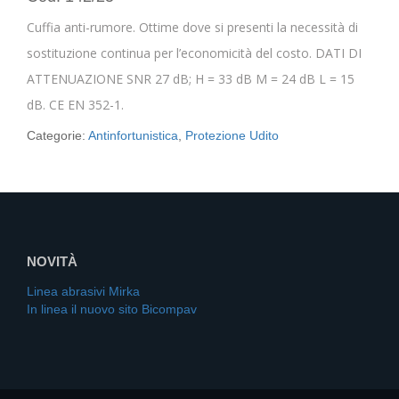
Cuffia anti-rumore. Ottime dove si presenti la necessità di
sostituzione continua per l’economicità del costo. DATI DI
ATTENUAZIONE SNR 27 dB; H = 33 dB M = 24 dB L = 15
dB. CE EN 352-1.
Categorie:
Antinfortunistica
,
Protezione Udito
NOVITÀ
Linea abrasivi Mirka
In linea il nuovo sito Bicompav