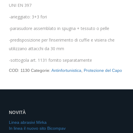
UNI EN 397
-arieggiato: 3+3 fori
-parasudore assemblato in spugna + tessuto o pelle
-predisposizione per l’inserimento di cuffie e visiera che
utilizzano attacchi da 30 mm
-sottogola art. 1131 fornito separatamente
COD:
1130
Categorie:
Antinfortunistica
,
Protezione del Capo
NOVITÀ
Linea abrasivi Mirka
In linea il nuovo sito Bicompav