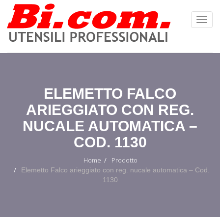
Toggl
Navig
:
ELEMETTO FALCO
ARIEGGIATO CON REG.
NUCALE AUTOMATICA –
COD. 1130
Home
Prodotto
Elemetto Falco arieggiato con reg. nucale automatica – Cod.
1130