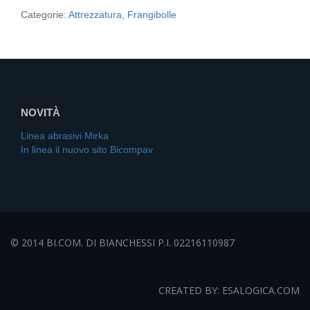
Categorie:
Attrezzatura
,
Frangibolle
NOVITÀ
Linea abrasivi Mirka
In linea il nuovo sito Bicompav
© 2014 BI.COM. DI BIANCHESSI P.I. 02216110987
CREATED BY: ESALOGICA.COM