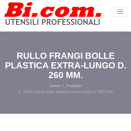
Toggl
Navig
:
RULLO FRANGI BOLLE
PLASTICA EXTRA-LUNGO D.
260 MM.
Home
Prodotto
Rullo frangi bolle plastica extra-lungo d. 260 mm.