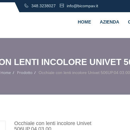
348.3238027
info@bicompav.it
HOME
AZIENDA
N LENTI INCOLORE UNIVET 50
Home
Prodotto
Occhiale con lenti incolore Univet 506UP.04.03.00
Occhiale con lenti incolore Univet
506UP.04.03.00