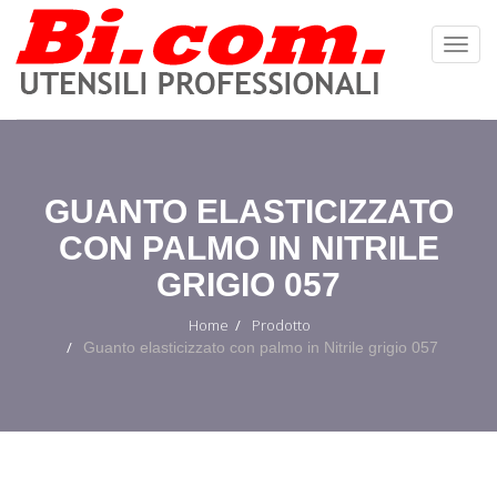
Toggl
Navig
:
GUANTO ELASTICIZZATO
CON PALMO IN NITRILE
GRIGIO 057
Home
Prodotto
Guanto elasticizzato con palmo in Nitrile grigio 057