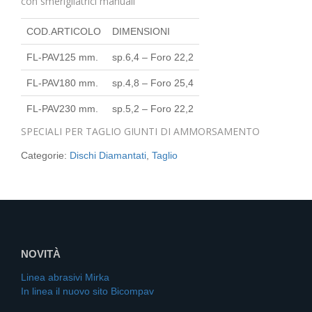
con smerigliatrici manuali
COD.ARTICOLO
DIMENSIONI
FL-PAV125 mm.
sp.6,4 – Foro 22,2
FL-PAV180 mm.
sp.4,8 – Foro 25,4
FL-PAV230 mm.
sp.5,2 – Foro 22,2
SPECIALI PER TAGLIO GIUNTI DI AMMORSAMENTO
Categorie:
Dischi Diamantati
,
Taglio
NOVITÀ
Linea abrasivi Mirka
In linea il nuovo sito Bicompav