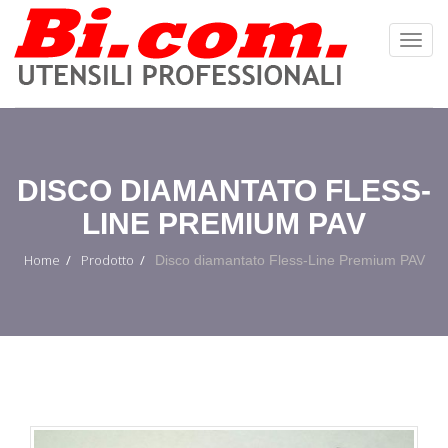
Toggl
Navig
:
DISCO DIAMANTATO FLESS-
LINE PREMIUM PAV
Home
Prodotto
Disco diamantato Fless-Line Premium PAV