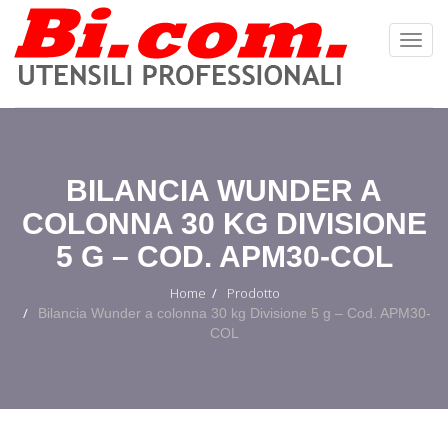
Toggl
Navig
:
BILANCIA WUNDER A
COLONNA 30 KG DIVISIONE
5 G – COD. APM30-COL
Home
Prodotto
Bilancia Wunder a colonna 30 kg Divisione 5 g – Cod. APM30-
COL