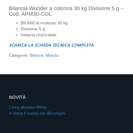
Bilancia Wunder a colonna 30 kg Divisione 5 g –
Cod. APM30-COL
BILANCIA multiuso 30 kg
Divisione 5 g.
batteria ricaricabile
SCARICA LA SCHEDA TECNICA COMPLETA
Categorie:
Bilance
,
Misura
NOVITÀ
Linea abrasivi Mirka
In linea il nuovo sito Bicompav