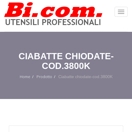
Toggl
Navig
:
CIABATTE CHIODATE-
COD.3800K
Home
Prodotto
Ciabatte chiodate-cod.3800K