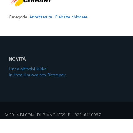
Categorie:
Attrezzatura
,
Ciabatte chiodate
NOVITÀ
Linea abrasivi Mirka
In linea il nuovo sito Bicompav
© 2014 BI.COM. DI BIANCHESSI P.I. 02216110987