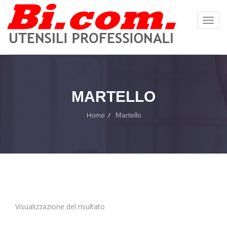
Toggl
Navig
:
MARTELLO
Home
Martello
Visualizzazione del risultato