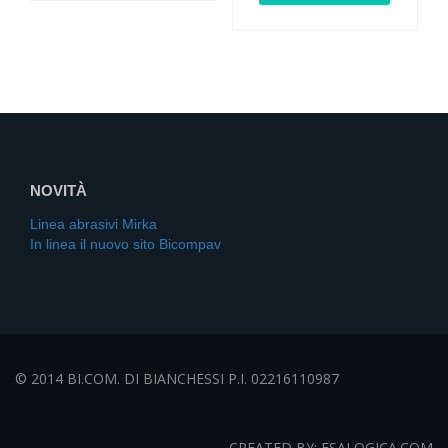
NOVITÀ
Linea abrasivi Mirka
In linea il nuovo sito Bicompav
© 2014 BI.COM. DI BIANCHESSI P.I. 02216110987
CREATED BY: ESALOGICA.COM