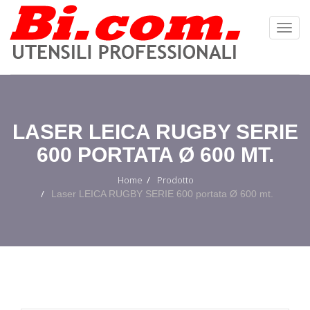
Toggl
Navig
:
LASER LEICA RUGBY SERIE
600 PORTATA Ø 600 MT.
Home
Prodotto
Laser LEICA RUGBY SERIE 600 portata Ø 600 mt.