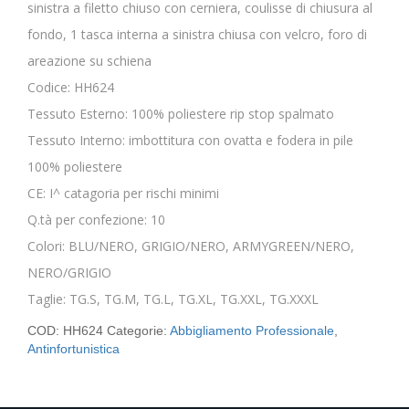
sinistra a filetto chiuso con cerniera, coulisse di chiusura al
fondo, 1 tasca interna a sinistra chiusa con velcro, foro di
areazione su schiena
Codice: HH624
Tessuto Esterno: 100% poliestere rip stop spalmato
Tessuto Interno: imbottitura con ovatta e fodera in pile
100% poliestere
CE: I^ catagoria per rischi minimi
Q.tà per confezione: 10
Colori: BLU/NERO, GRIGIO/NERO, ARMYGREEN/NERO,
NERO/GRIGIO
Taglie: TG.S, TG.M, TG.L, TG.XL, TG.XXL, TG.XXXL
COD:
HH624
Categorie:
Abbigliamento Professionale
,
Antinfortunistica