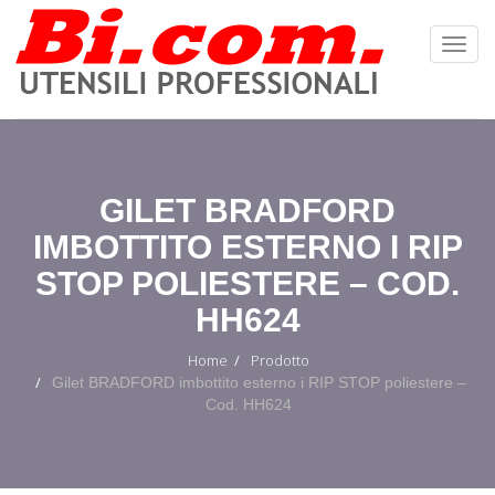
Toggl
Navig
:
GILET BRADFORD
IMBOTTITO ESTERNO I RIP
STOP POLIESTERE – COD.
HH624
Home
Prodotto
Gilet BRADFORD imbottito esterno i RIP STOP poliestere –
Cod. HH624