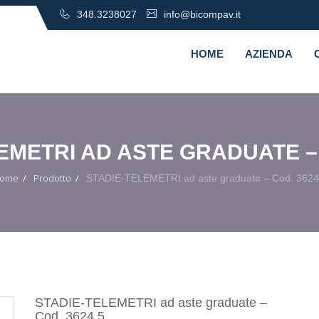
348.3238027
info@bicompav.it
HOME
AZIENDA
EMETRI AD ASTE GRADUATE – 
ome
Prodotto
STADIE-TELEMETRI ad aste graduate – Cod. 3624
STADIE-TELEMETRI ad aste graduate –
Cod. 3624.5