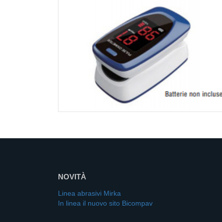
NOVITÀ
Linea abrasivi Mirka
In linea il nuovo sito Bicompav