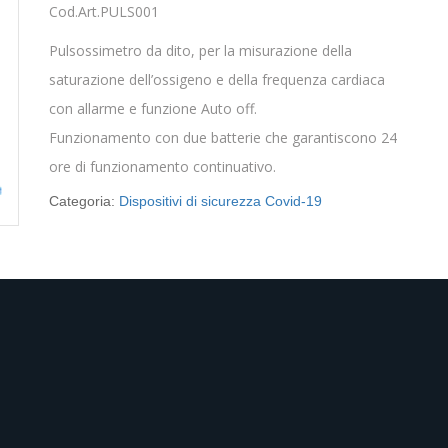
Cod.Art.PULS001
Pulsossimetro da dito, per la misurazione della
saturazione dell’ossigeno e della frequenza cardiaca
con allarme e funzione Auto off.
Funzionamento con due batterie che garantiscono 24
ore di funzionamento continuativo.
Categoria:
Dispositivi di sicurezza Covid-19