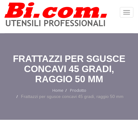
Toggl
Navig
:
FRATTAZZI PER SGUSCE
CONCAVI 45 GRADI,
RAGGIO 50 MM
Home
Prodotto
Frattazzi per sgusce concavi 45 gradi, raggio 50 mm