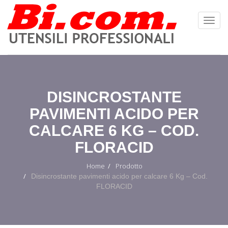
Toggl
Navig
:
DISINCROSTANTE
PAVIMENTI ACIDO PER
CALCARE 6 KG – COD.
FLORACID
Home
Prodotto
Disincrostante pavimenti acido per calcare 6 Kg – Cod.
FLORACID