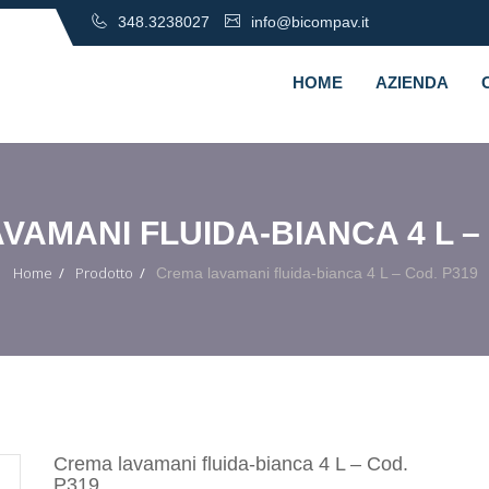
348.3238027
info@bicompav.it
HOME
AZIENDA
VAMANI FLUIDA-BIANCA 4 L – 
Home
Prodotto
Crema lavamani fluida-bianca 4 L – Cod. P319
Crema lavamani fluida-bianca 4 L – Cod.
P319