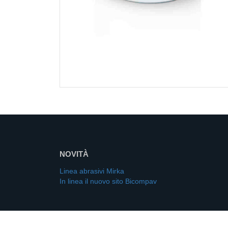
NOVITÀ
Linea abrasivi Mirka
In linea il nuovo sito Bicompav