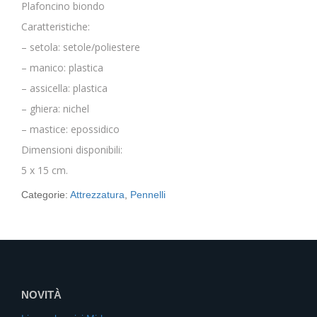
Plafoncino biondo
Caratteristiche:
– setola: setole/poliestere
– manico: plastica
– assicella: plastica
– ghiera: nichel
– mastice: epossidico
Dimensioni disponibili:
5 x 15 cm.
Categorie:
Attrezzatura
,
Pennelli
NOVITÀ