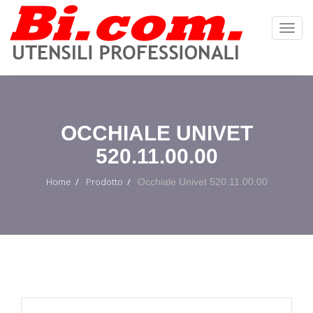
Toggl
Navig
:
OCCHIALE UNIVET
520.11.00.00
Home
Prodotto
Occhiale Univet 520.11.00.00