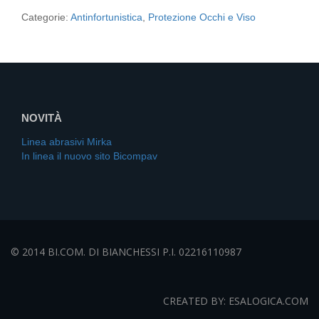
Categorie:
Antinfortunistica
,
Protezione Occhi e Viso
NOVITÀ
Linea abrasivi Mirka
In linea il nuovo sito Bicompav
© 2014 BI.COM. DI BIANCHESSI P.I. 02216110987
CREATED BY: ESALOGICA.COM