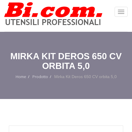
Toggl
Navig
:
MIRKA KIT DEROS 650 CV
ORBITA 5,0
Home
Prodotto
Mirka Kit Deros 650 CV orbita 5,0