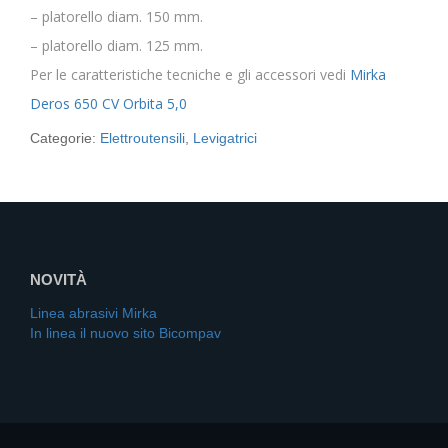
– platorello diam. 150 mm.
– platorello diam. 125 mm.
Per le caratteristiche tecniche e gli accessori vedi
Mirka
Deros 650 CV Orbita 5,0
Categorie:
Elettroutensili
,
Levigatrici
NOVITÀ
Linea abrasivi Mirka
In linea il nuovo sito Bicompav