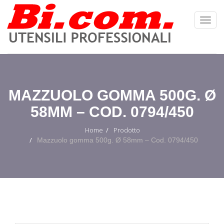
Toggl
Navig
:
MAZZUOLO GOMMA 500G. Ø
58MM – COD. 0794/450
Home
Prodotto
Mazzuolo gomma 500g. Ø 58mm – Cod. 0794/450