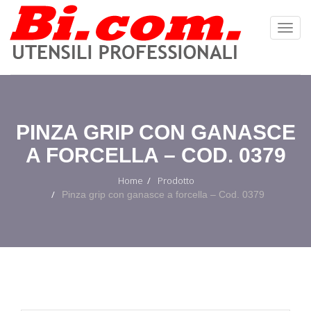
Toggl
Navig
:
PINZA GRIP CON GANASCE
A FORCELLA – COD. 0379
Home
Prodotto
Pinza grip con ganasce a forcella – Cod. 0379