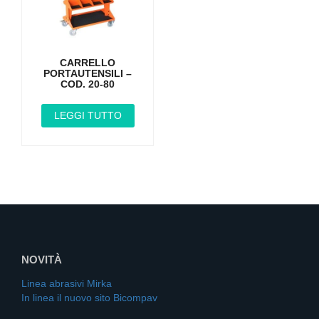
CARRELLO
PORTAUTENSILI –
COD. 20-80
LEGGI TUTTO
NOVITÀ
Linea abrasivi Mirka
In linea il nuovo sito Bicompav