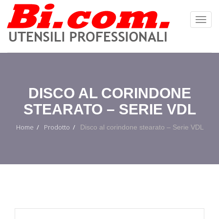
Toggl
Navig
:
DISCO AL CORINDONE
STEARATO – SERIE VDL
Home
Prodotto
Disco al corindone stearato – Serie VDL