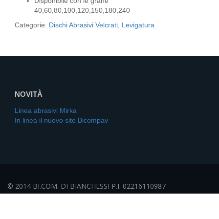
Disponibile con le grane
40,60,80,100,120,150,180,240
Categorie:
Dischi Abrasivi Velcrati
,
Levigatura
NOVITÀ
Linea abrasivi Mirka
In linea il nuovo sito Bicompav
© 2014 BI.COM. DI BIANCHESSI P.I. 02216110987