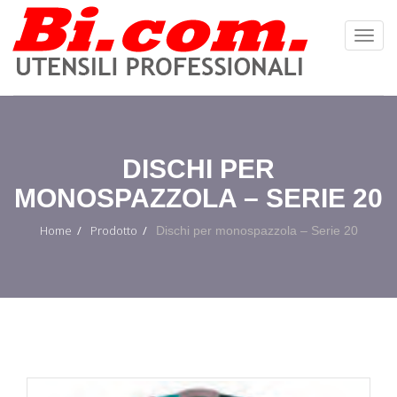
Toggl
Navig
:
DISCHI PER
MONOSPAZZOLA – SERIE 20
Home
Prodotto
Dischi per monospazzola – Serie 20