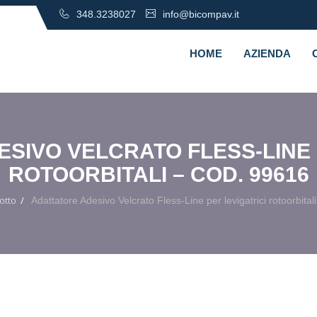
348.3238027
info@bicompav.it
HOME
AZIENDA
SIVO VELCRATO FLESS-LINE 
ROTOORBITALI – COD. 99616
otto
Adattatore Adesivo Velcrato Fless-Line per levigatrici rotoorbita