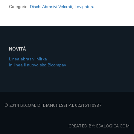
Categorie:
Dischi Abrasivi Velcrati
,
Levigatura
NOVITÀ
Linea abrasivi Mirka
In linea il nuovo sito Bicompav
© 2014 BI.COM. DI BIANCHESSI P.I. 02216110987
CREATED BY: ESALOGICA.COM