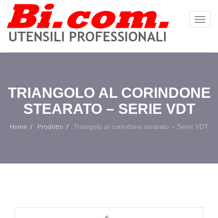
Toggl
Navig
:
TRIANGOLO AL CORINDONE
STEARATO – SERIE VDT
Home
Prodotto
Triangolo al corindone stearato – Serie VDT