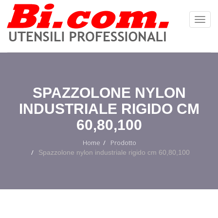
Toggl
Navig
:
SPAZZOLONE NYLON
INDUSTRIALE RIGIDO CM
60,80,100
Home
Prodotto
Spazzolone nylon industriale rigido cm 60,80,100