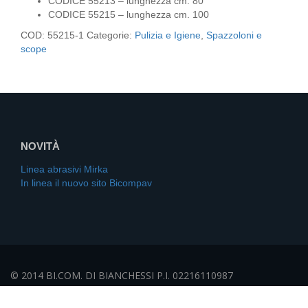
CODICE 55213 – lunghezza cm. 80
CODICE 55215 – lunghezza cm. 100
COD:
55215-1
Categorie:
Pulizia e Igiene
,
Spazzoloni e
scope
NOVITÀ
Linea abrasivi Mirka
In linea il nuovo sito Bicompav
© 2014 BI.COM. DI BIANCHESSI P.I. 02216110987