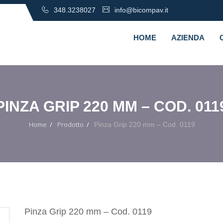
348.3238027
info@bicompav.it
HOME
AZIENDA
PINZA GRIP 220 MM – COD. 011
Home
Prodotto
Pinza Grip 220 mm – Cod. 0119
Pinza Grip 220 mm – Cod. 0119