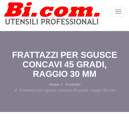
Toggl
Navig
:
FRATTAZZI PER SGUSCE
CONCAVI 45 GRADI,
RAGGIO 30 MM
Home
Prodotto
Frattazzi per sgusce concavi 45 gradi, raggio 30 mm