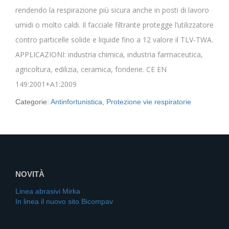
rendendo la respirazione più sicura anche in posti di lavoro
umidi o molto caldi. Il facciale filtrante protegge l’utilizzatore
contro particelle solide e liquide fino a 12 valore il TLV-TWA.
APPLICAZIONI: industria chimica, industria farmaceutica,
agricoltura, edilizia, ceramica, fonderie. CE EN
149:2001+A1:2009
Categorie:
Antinfortunistica
,
Protezione vie respiratorie
NOVITÀ
Linea abrasivi Mirka
In linea il nuovo sito Bicompav