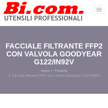
Toggl
Navig
:
FACCIALE FILTRANTE FFP2
CON VALVOLA GOODYEAR
G122/IN92V
Home
Prodotto
Facciale filtrante FFP2 con valvola Goodyear G122/IN92V