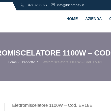
348.3238027
info@bicompav.it
HOME
AZIENDA
OMISCELATORE 1100W – COD
Home
Prodotto
Elettromiscelatore 1100W – Cod. EV18E
Elettromiscelatore 1100W – Cod. EV18E