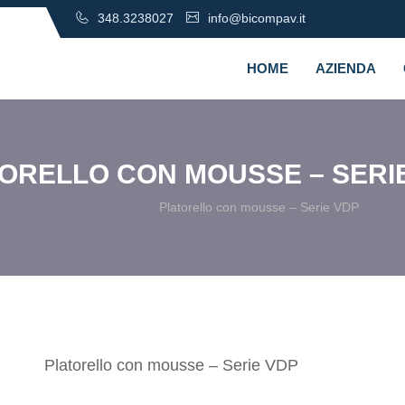
348.3238027
info@bicompav.it
HOME
AZIENDA
ORELLO CON MOUSSE – SERI
Platorello con mousse – Serie VDP
Home
Prodotto
Platorello con mousse – Serie VDP
Supporto di sostegno con mousse, per dischi velcrati e