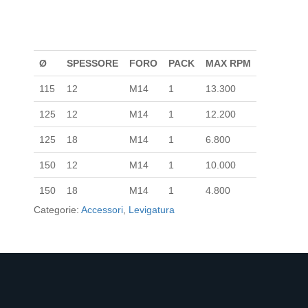
feltro, per un’azione controllata e una miglior adesione
alla sagoma del pezzo da lavorare.
Ø
SPESSORE
FORO
PACK
MAX RPM
115
12
M14
1
13.300
125
12
M14
1
12.200
125
18
M14
1
6.800
150
12
M14
1
10.000
150
18
M14
1
4.800
Categorie:
Accessori
,
Levigatura