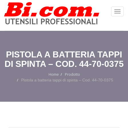
Toggl
Navig
:
PISTOLA A BATTERIA TAPPI
DI SPINTA – COD. 44-70-0375
Home
Prodotto
Pistola a batteria tappi di spinta – Cod. 44-70-0375