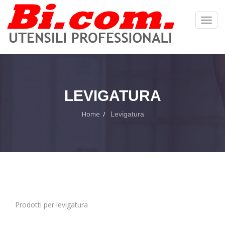
Toggl
Navig
:
LEVIGATURA
Home
Levigatura
Prodotti per levigatura